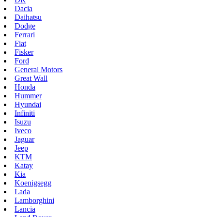
Dacia
Daihatsu
Dodge
Ferrari
Fiat
Fisker
Ford
General Motors
Great Wall
Honda
Hummer
Hyundai
Infiniti
Isuzu
Iveco
Jaguar
Jeep
KTM
Katay
Kia
Koenigsegg
Lada
Lamborghini
Lancia