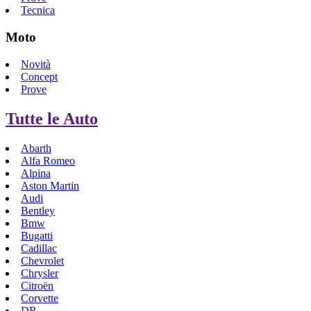
Tecnica
Moto
Novità
Concept
Prove
Tutte le Auto
Abarth
Alfa Romeo
Alpina
Aston Martin
Audi
Bentley
Bmw
Bugatti
Cadillac
Chevrolet
Chrysler
Citroën
Corvette
DR