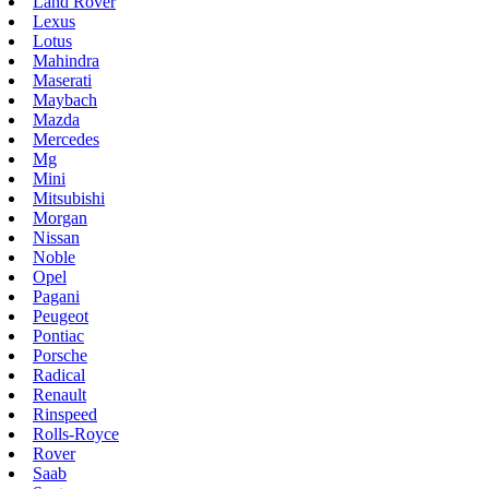
Land Rover
Lexus
Lotus
Mahindra
Maserati
Maybach
Mazda
Mercedes
Mg
Mini
Mitsubishi
Morgan
Nissan
Noble
Opel
Pagani
Peugeot
Pontiac
Porsche
Radical
Renault
Rinspeed
Rolls-Royce
Rover
Saab