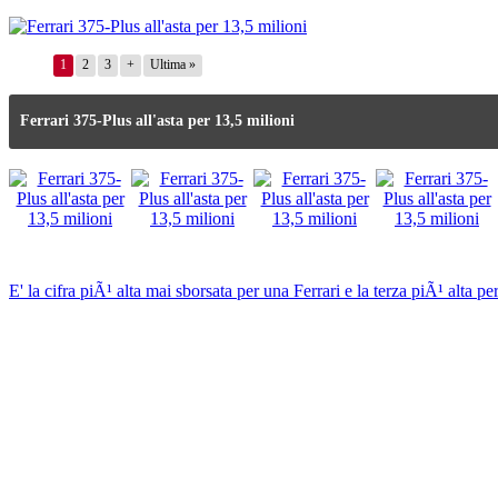
1
2
3
+
Ultima »
Ferrari 375-Plus all'asta per 13,5 milioni
E' la cifra piÃ¹ alta mai sborsata per una Ferrari e la terza piÃ¹ alta p