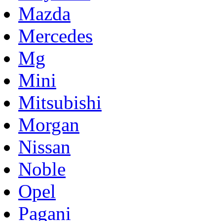
Mazda
Mercedes
Mg
Mini
Mitsubishi
Morgan
Nissan
Noble
Opel
Pagani