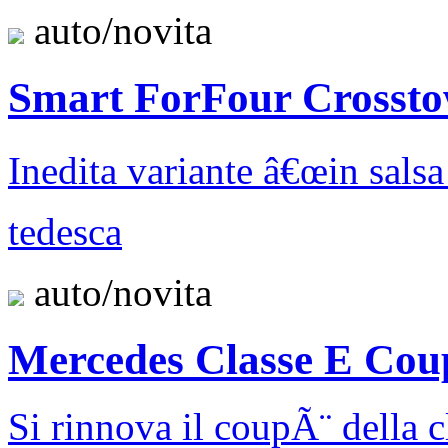
auto/novita
Smart ForFour Crossto
Inedita variante â€œin salsa
tedesca
auto/novita
Mercedes Classe E Co
Si rinnova il coupÃ¨ della c