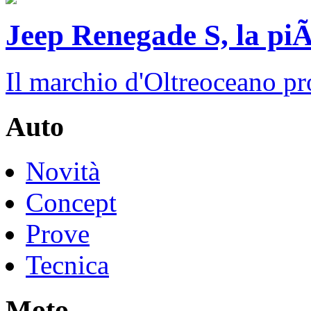
Jeep Renegade S, la piÃ
Il marchio d'Oltreoceano pr
Auto
Novità
Concept
Prove
Tecnica
Moto