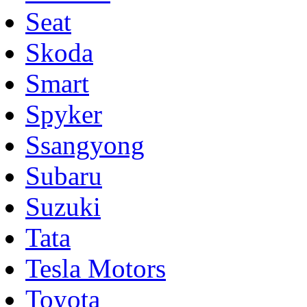
Seat
Skoda
Smart
Spyker
Ssangyong
Subaru
Suzuki
Tata
Tesla Motors
Toyota