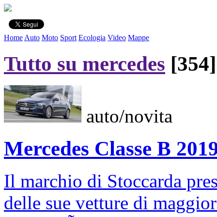
Home
Auto
Moto
Sport
Ecologia
Video
Mappe
Tutto su mercedes
[354]
auto/novita
Mercedes Classe B 201
Il marchio di Stoccarda pre
delle sue vetture di maggior