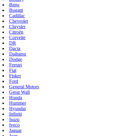
Bmw
Bugatti
Cadillac
Chevrolet
Chrysler
Citroën
Corvette
DR
Dacia
Daihatsu
Dodge
Ferrari
Fiat
Fisker
Ford
General Motors
Great Wall
Honda
Hummer
Hyundai
Infiniti
Isuzu
Iveco
Jaguar
Jeep