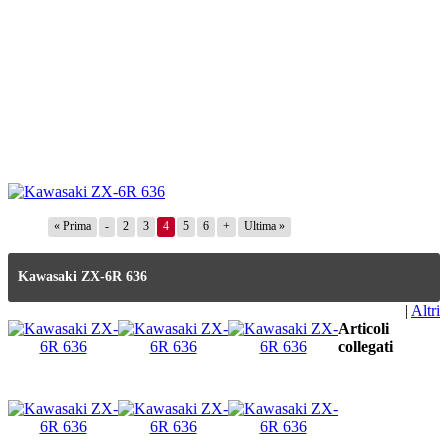
« Prima
-
2
3
4
5
6
+
Ultima »
Kawasaki ZX-6R 636
|
Altri
Articoli
collegati