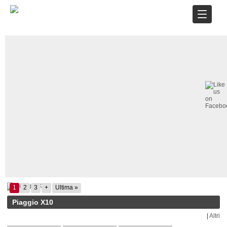
1
2
3
+
Ultima »
Piaggio X10
|
Altri