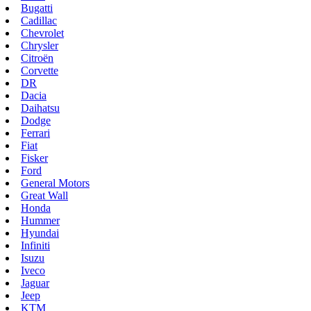
Bugatti
Cadillac
Chevrolet
Chrysler
Citroën
Corvette
DR
Dacia
Daihatsu
Dodge
Ferrari
Fiat
Fisker
Ford
General Motors
Great Wall
Honda
Hummer
Hyundai
Infiniti
Isuzu
Iveco
Jaguar
Jeep
KTM