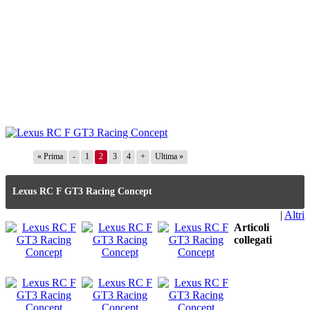
« Prima
-
1
2
3
4
+
Ultima »
Lexus RC F GT3 Racing Concept
|
Altri
Articoli
collegati