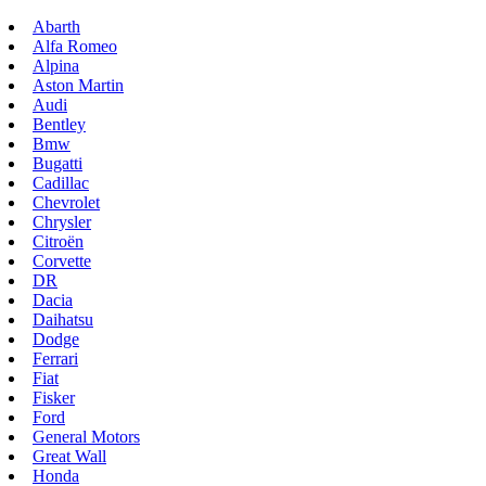
Abarth
Alfa Romeo
Alpina
Aston Martin
Audi
Bentley
Bmw
Bugatti
Cadillac
Chevrolet
Chrysler
Citroën
Corvette
DR
Dacia
Daihatsu
Dodge
Ferrari
Fiat
Fisker
Ford
General Motors
Great Wall
Honda