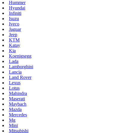
Hummer
Hyundai
Infiniti
Isuzu
Iveco
Jaguar
Jeep
KTM
Katay
Kia
Koenigsegg
Lada
Lamborghini
Lancia
Land Rover
Lexus
Lotus
Mahindra
Maserati
Maybach
Mazda
Mercedes
Mg
Mini
Mitsubishi