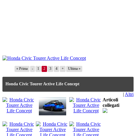
« Prima
-
1
2
3
4
+
Ultima »
Honda Civic Tourer Active Life Concept
|
Altri
Articoli
collegati