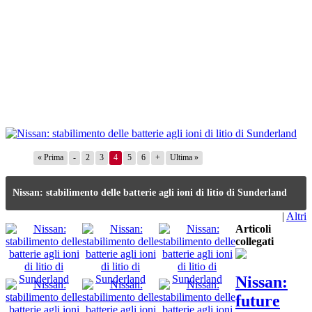
« Prima
-
2
3
4
5
6
+
Ultima »
Nissan: stabilimento delle batterie agli ioni di litio di Sunderland
|
Altri
Articoli
collegati
Nissan:
future