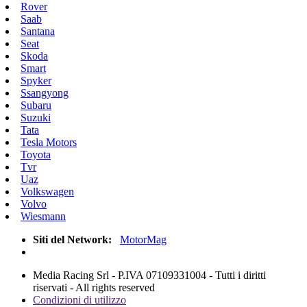
Rover
Saab
Santana
Seat
Skoda
Smart
Spyker
Ssangyong
Subaru
Suzuki
Tata
Tesla Motors
Toyota
Tvr
Uaz
Volkswagen
Volvo
Wiesmann
Siti del Network:
MotorMag
Media Racing Srl - P.IVA 07109331004 - Tutti i diritti
riservati - All rights reserved
Condizioni di utilizzo