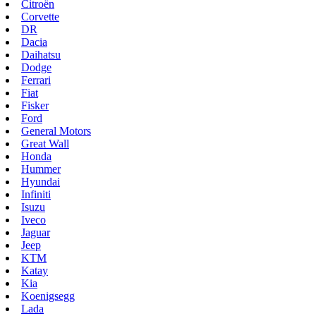
Citroën
Corvette
DR
Dacia
Daihatsu
Dodge
Ferrari
Fiat
Fisker
Ford
General Motors
Great Wall
Honda
Hummer
Hyundai
Infiniti
Isuzu
Iveco
Jaguar
Jeep
KTM
Katay
Kia
Koenigsegg
Lada