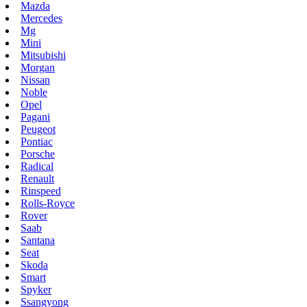
Mazda
Mercedes
Mg
Mini
Mitsubishi
Morgan
Nissan
Noble
Opel
Pagani
Peugeot
Pontiac
Porsche
Radical
Renault
Rinspeed
Rolls-Royce
Rover
Saab
Santana
Seat
Skoda
Smart
Spyker
Ssangyong