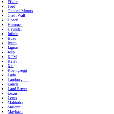
Fisker
Ford
General Motors
Great Wall
Honda
Hummer
Hyundai
Infiniti
Isuzu
Iveco
Jaguar
Jeep
KTM
Katay
Kia
Koenigsegg
Lada
Lamborghini
Lancia
Land Rover
Lexus
Lotus
Mahindra
Maserati
Maybach