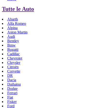
Tutte le Auto
Abarth
Alfa Romeo
Alpina
Aston Martin
Audi
Bentley
Bmw
Bugatti
Cadillac
Chevrolet
Chrysler
Citroën
Corvette
DR
Dacia
Daihatsu
Dodge
Ferrari
Fiat
Fisker
Ford