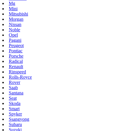
Mg
Mini
Mitsubishi
Morgan
Nissan
Noble
Opel
Pagani
Peugeot
Pontiac
Porsche
Radical
Renault
Rinspeed
Rolls-Royce
Rover
Saab
Santana
Seat
Skoda
Smart
Spyker
Ssangyong
Subaru
Suzuki