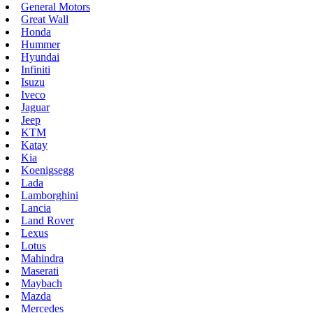
General Motors
Great Wall
Honda
Hummer
Hyundai
Infiniti
Isuzu
Iveco
Jaguar
Jeep
KTM
Katay
Kia
Koenigsegg
Lada
Lamborghini
Lancia
Land Rover
Lexus
Lotus
Mahindra
Maserati
Maybach
Mazda
Mercedes