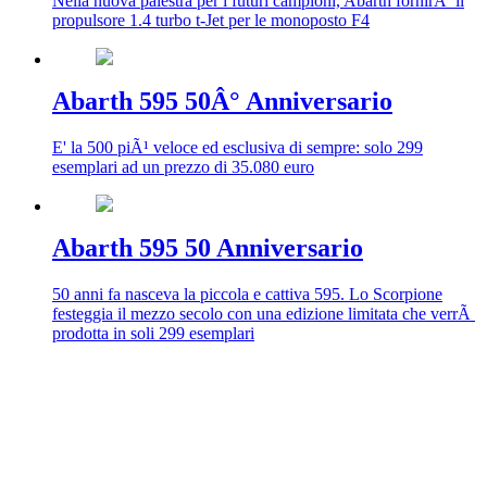
Nella nuova palestra per i futuri campioni, Abarth fornirÃ il
propulsore 1.4 turbo t-Jet per le monoposto F4
Abarth 595 50Â° Anniversario
E' la 500 piÃ¹ veloce ed esclusiva di sempre: solo 299
esemplari ad un prezzo di 35.080 euro
Abarth 595 50 Anniversario
50 anni fa nasceva la piccola e cattiva 595. Lo Scorpione
festeggia il mezzo secolo con una edizione limitata che verrÃ
prodotta in soli 299 esemplari