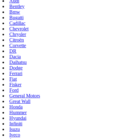
Audi
Bentley
Bmw
Bugatti
Cadillac
Chevrolet
Chrysler
Citroën
Corvette
DR
Dacia
Daihatsu
Dodge
Ferrari
Fiat
Fisker
Ford
General Motors
Great Wall
Honda
Hummer
Hyundai
Infiniti
Isuzu
Iveco