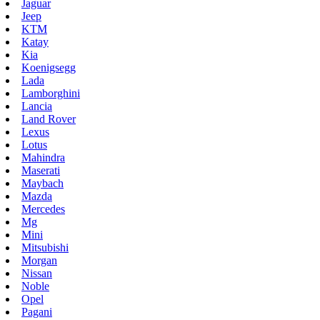
Jaguar
Jeep
KTM
Katay
Kia
Koenigsegg
Lada
Lamborghini
Lancia
Land Rover
Lexus
Lotus
Mahindra
Maserati
Maybach
Mazda
Mercedes
Mg
Mini
Mitsubishi
Morgan
Nissan
Noble
Opel
Pagani