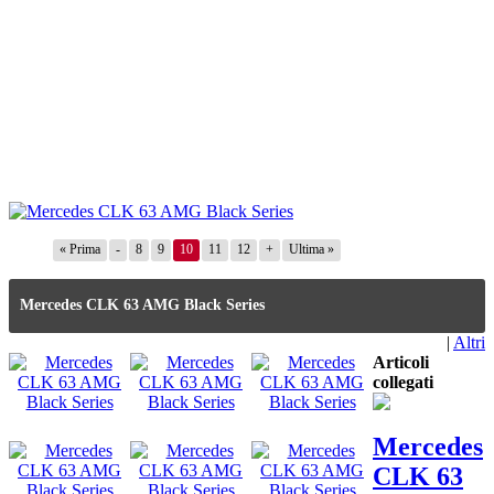
« Prima
-
8
9
10
11
12
+
Ultima »
Mercedes CLK 63 AMG Black Series
|
Altri
Articoli
collegati
Mercedes
CLK 63