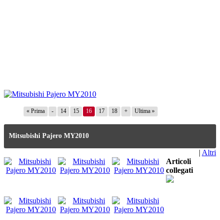
« Prima
-
14
15
16
17
18
+
Ultima »
Mitsubishi Pajero MY2010
|
Altri
Articoli
collegati