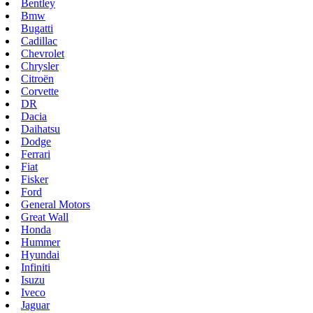
Bentley
Bmw
Bugatti
Cadillac
Chevrolet
Chrysler
Citroën
Corvette
DR
Dacia
Daihatsu
Dodge
Ferrari
Fiat
Fisker
Ford
General Motors
Great Wall
Honda
Hummer
Hyundai
Infiniti
Isuzu
Iveco
Jaguar