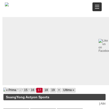
« Prima
-
15
16
17
18
19
+
Ultima »
SsangYong Actyon Sports
|
Altri