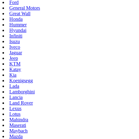
Ford
General Motors
Great Wall
Honda
Hummer
Hyundai
Infiniti
Isuzu
Iveco
Jaguar
Jeep
KTM
Katay
Kia
Koenigsegg
Lada
Lamborghini
Lancia
Land Rover
Lexus
Lotus
Mahindra
Maserati
Maybach
Mazda