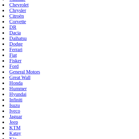
Chevrolet
Chrysler
Citroën
Corvette
DR
Dacia
Daihatsu
Dodge
Ferrari
Fiat
Fisker
Ford
General Motors
Great Wall
Honda
Hummer
Hyundai
Infiniti
Isuzu
Iveco
Jaguar
Jeep
KTM
Katay
Kia