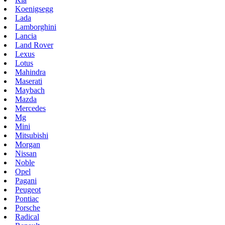
Koenigsegg
Lada
Lamborghini
Lancia
Land Rover
Lexus
Lotus
Mahindra
Maserati
Maybach
Mazda
Mercedes
Mg
Mini
Mitsubishi
Morgan
Nissan
Noble
Opel
Pagani
Peugeot
Pontiac
Porsche
Radical