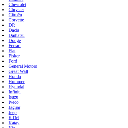
Chevrolet
Chrysler
Citroën
Corvette
DR
Dacia
Daihatsu
Dodge
Ferrari
Fiat
Fisker
Ford
General Motors
Great Wall
Honda
Hummer
Hyundai
Infiniti
Isuzu
Iveco
Jaguar
Jeep
KTM
Katay
Kia