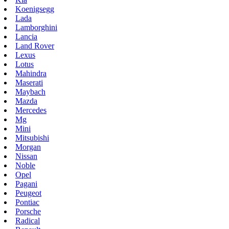
Koenigsegg
Lada
Lamborghini
Lancia
Land Rover
Lexus
Lotus
Mahindra
Maserati
Maybach
Mazda
Mercedes
Mg
Mini
Mitsubishi
Morgan
Nissan
Noble
Opel
Pagani
Peugeot
Pontiac
Porsche
Radical