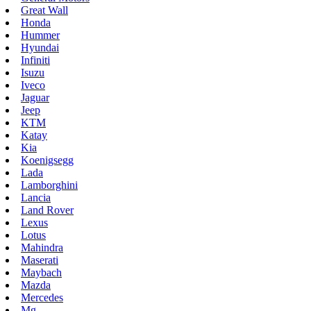
Great Wall
Honda
Hummer
Hyundai
Infiniti
Isuzu
Iveco
Jaguar
Jeep
KTM
Katay
Kia
Koenigsegg
Lada
Lamborghini
Lancia
Land Rover
Lexus
Lotus
Mahindra
Maserati
Maybach
Mazda
Mercedes
Mg