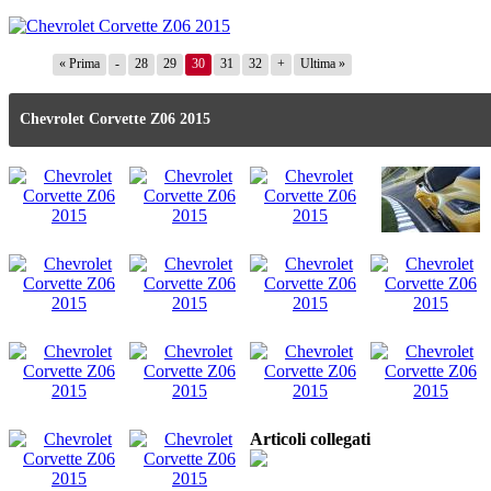
« Prima
-
28
29
30
31
32
+
Ultima »
Chevrolet Corvette Z06 2015
Articoli collegati