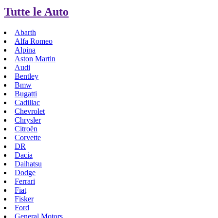
Tutte le Auto
Abarth
Alfa Romeo
Alpina
Aston Martin
Audi
Bentley
Bmw
Bugatti
Cadillac
Chevrolet
Chrysler
Citroën
Corvette
DR
Dacia
Daihatsu
Dodge
Ferrari
Fiat
Fisker
Ford
General Motors