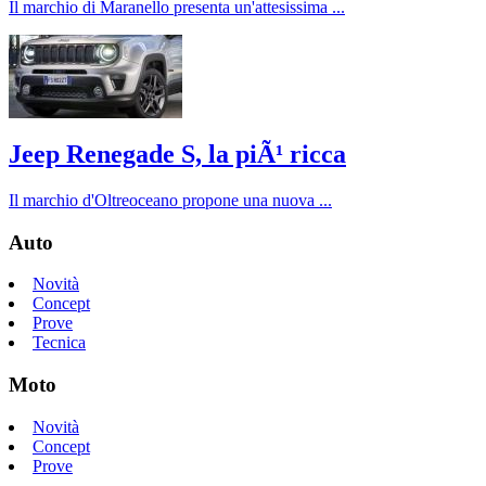
Il marchio di Maranello presenta un'attesissima ...
Jeep Renegade S, la piÃ¹ ricca
Il marchio d'Oltreoceano propone una nuova ...
Auto
Novità
Concept
Prove
Tecnica
Moto
Novità
Concept
Prove