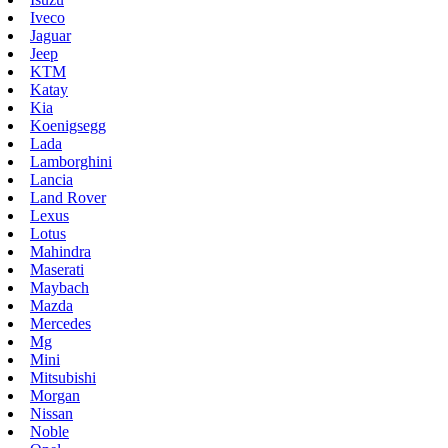
Iveco
Jaguar
Jeep
KTM
Katay
Kia
Koenigsegg
Lada
Lamborghini
Lancia
Land Rover
Lexus
Lotus
Mahindra
Maserati
Maybach
Mazda
Mercedes
Mg
Mini
Mitsubishi
Morgan
Nissan
Noble