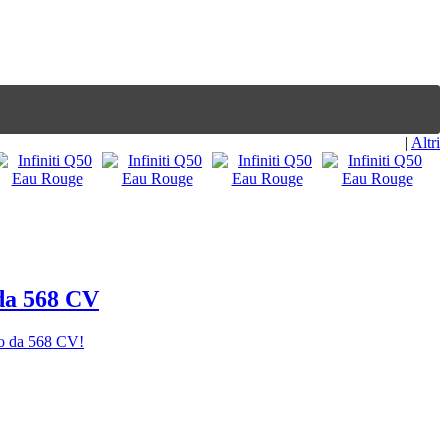
|
Altri
 da 568 CV
bo da 568 CV!