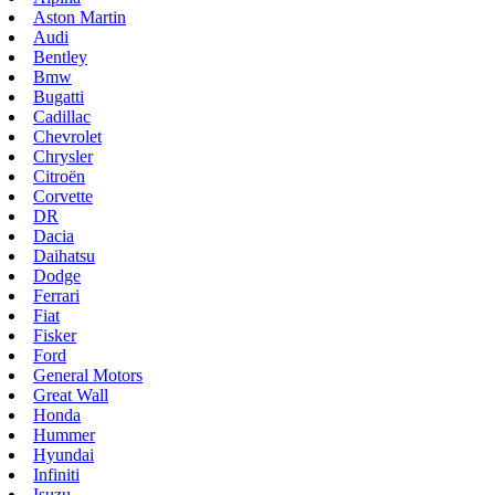
Aston Martin
Audi
Bentley
Bmw
Bugatti
Cadillac
Chevrolet
Chrysler
Citroën
Corvette
DR
Dacia
Daihatsu
Dodge
Ferrari
Fiat
Fisker
Ford
General Motors
Great Wall
Honda
Hummer
Hyundai
Infiniti
Isuzu