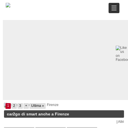
1
2
3
+
Ultima »
car2go di smart anche a Firenze
|
Altri