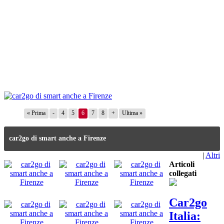
« Prima
-
4
5
6
7
8
+
Ultima »
car2go di smart anche a Firenze
|
Altri
Articoli
collegati
Car2go
Italia: