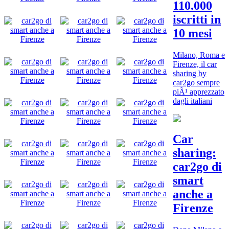
110.000
iscritti in
10 mesi
Milano, Roma e
Firenze, il car
sharing by
car2go sempre
piÃ¹ apprezzato
dagli italiani
Car
sharing:
car2go di
smart
anche a
Firenze