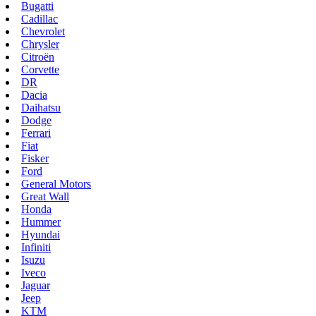
Bugatti
Cadillac
Chevrolet
Chrysler
Citroën
Corvette
DR
Dacia
Daihatsu
Dodge
Ferrari
Fiat
Fisker
Ford
General Motors
Great Wall
Honda
Hummer
Hyundai
Infiniti
Isuzu
Iveco
Jaguar
Jeep
KTM