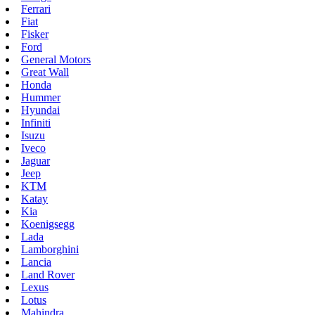
Ferrari
Fiat
Fisker
Ford
General Motors
Great Wall
Honda
Hummer
Hyundai
Infiniti
Isuzu
Iveco
Jaguar
Jeep
KTM
Katay
Kia
Koenigsegg
Lada
Lamborghini
Lancia
Land Rover
Lexus
Lotus
Mahindra