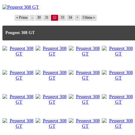
« Prima
-
30
31
32
33
34
+
Ultima »
Peugeot 308 GT