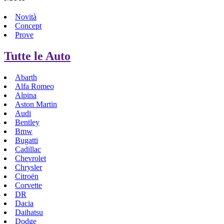
Novità
Concept
Prove
Tutte le Auto
Abarth
Alfa Romeo
Alpina
Aston Martin
Audi
Bentley
Bmw
Bugatti
Cadillac
Chevrolet
Chrysler
Citroën
Corvette
DR
Dacia
Daihatsu
Dodge