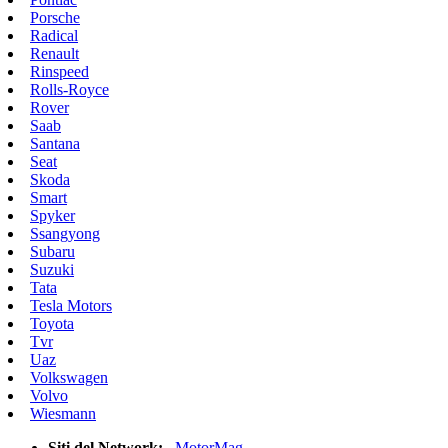
Porsche
Radical
Renault
Rinspeed
Rolls-Royce
Rover
Saab
Santana
Seat
Skoda
Smart
Spyker
Ssangyong
Subaru
Suzuki
Tata
Tesla Motors
Toyota
Tvr
Uaz
Volkswagen
Volvo
Wiesmann
Siti del Network:
MotorMag