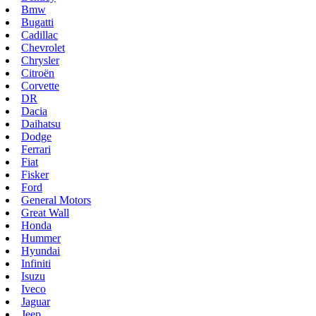
Bmw
Bugatti
Cadillac
Chevrolet
Chrysler
Citroën
Corvette
DR
Dacia
Daihatsu
Dodge
Ferrari
Fiat
Fisker
Ford
General Motors
Great Wall
Honda
Hummer
Hyundai
Infiniti
Isuzu
Iveco
Jaguar
Jeep