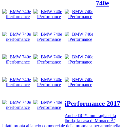
740e
iPerformance 2017
Anche lâ€™ammiraglia si fa
ibrida, la casa di Monaco Ã¨
infatti pronta al lancio commerciale della propria super ammiraglia