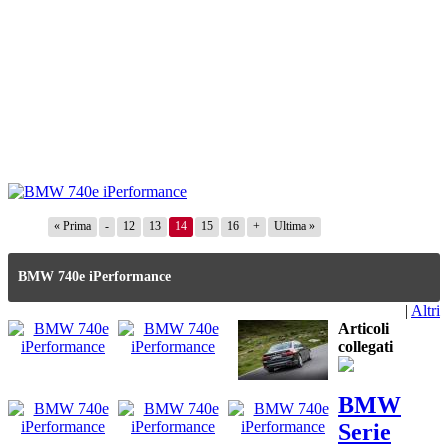
« Prima
-
12
13
14
15
16
+
Ultima »
BMW 740e iPerformance
|
Altri
Articoli
collegati
BMW
Serie