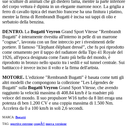
sue sculture di animali che gli diedero fama, mentre la parte inferiore
del corpo vettura è dipinta in un elegante marrone noce. La griglia a
ferro di cavallo tipica del marchio francese ha una finitura i platino,
mentre la firma di Rembrandt Bugatti è incisa sui tappi di olio e
serbatoio della benzina.
DENTRO.
La
Bugatti Veyron
Grand Sport Vitesse "Rembrandt
Bugatti" è interamente rivestita all'interno in pelle di un marrone
"cognac", lavorata con un fine intreccio per i rivestimenti delle
portiere. Il famoso "Elephant éléphant dressé", che fu poi riprodotto
come ornamento per il tappo del radiatore della Tipo 41 Royale del
1926, all'epoca designata come l'auto più bella del mondo, è
riprodotto in bronzo nello spazio tra i sedili e sul tunnel centrale. Sui
battitacco è invece inciso il volto e la firma dell'artista.
MOTORE.
L'edizione "Rembrandt Bugatti" è basata come tutti gli
altri modelli che compongono la collezione "Les Légendes de
Bugatti" sulla
Bugatti Veyron
Grand Sport Vitesse, che avendo
raggiunto la velocità massima di 408.84 km/h è la roadster più
veloce del mondo. Il suo propulsore W16 turbo da 8 litri eroga una
potenza di ben 1.200 CV e una coppia massima di 1.500 Nm.
Accelera da 0 a 100 km/h in soli 2,6 secondi.
MARCA:
Bugatti
TAG:
sportive estreme
coupÃ©
nuova versione