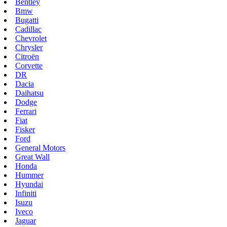
Bentley
Bmw
Bugatti
Cadillac
Chevrolet
Chrysler
Citroën
Corvette
DR
Dacia
Daihatsu
Dodge
Ferrari
Fiat
Fisker
Ford
General Motors
Great Wall
Honda
Hummer
Hyundai
Infiniti
Isuzu
Iveco
Jaguar