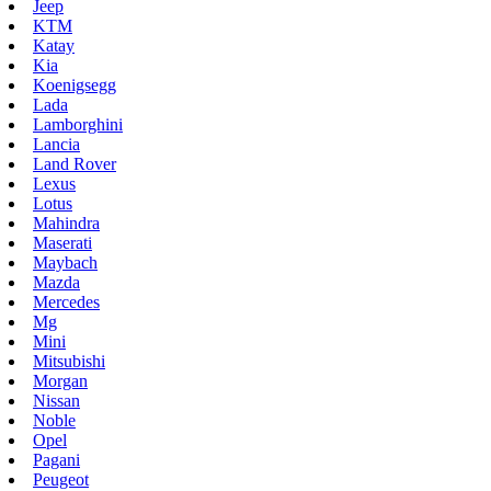
Jeep
KTM
Katay
Kia
Koenigsegg
Lada
Lamborghini
Lancia
Land Rover
Lexus
Lotus
Mahindra
Maserati
Maybach
Mazda
Mercedes
Mg
Mini
Mitsubishi
Morgan
Nissan
Noble
Opel
Pagani
Peugeot