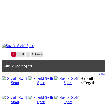
1
2
3
+
Ultima »
Suzuki Swift Sport
|
Altri
Articoli
collegati