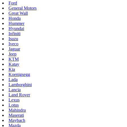
Ford
General Motors
Great Wall
Honda
Hummer
Hyundai
Infiniti
Isuzu
Iveco
Jaguar
Jeep
KTM
Katay
Kia
Koenigsegg
Lada
Lamborghini
Lancia
Land Rover
Lexus
Lotus
Mahindra
Maserati
Maybach
Mazda