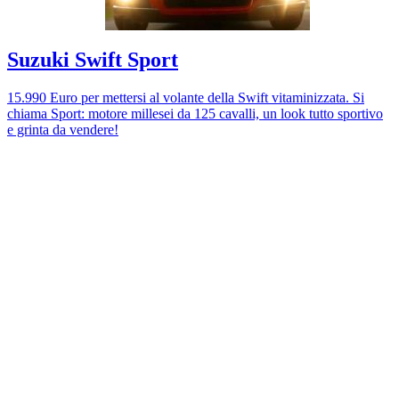
Suzuki Swift Sport
15.990 Euro per mettersi al volante della Swift vitaminizzata. Si
chiama Sport: motore millesei da 125 cavalli, un look tutto sportivo
e grinta da vendere!