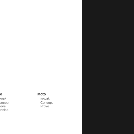
to
Moto
ovità
Novità
oncept
Concept
rove
Prove
ecnica