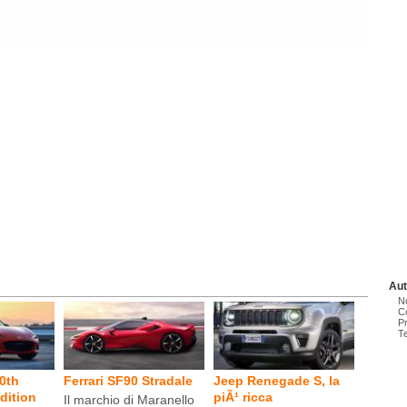
Au
N
C
P
T
0th
Ferrari SF90 Stradale
Jeep Renegade S, la
dition
piÃ¹ ricca
Il marchio di Maranello