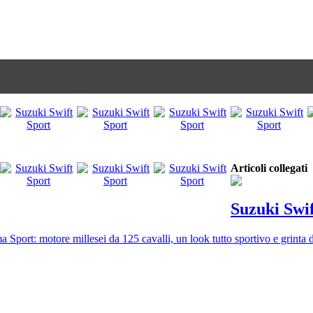
Articoli collegati
Suzuki Swif
a Sport: motore millesei da 125 cavalli, un look tutto sportivo e grinta