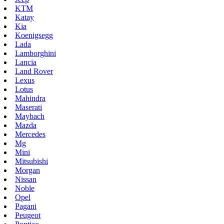
KTM
Katay
Kia
Koenigsegg
Lada
Lamborghini
Lancia
Land Rover
Lexus
Lotus
Mahindra
Maserati
Maybach
Mazda
Mercedes
Mg
Mini
Mitsubishi
Morgan
Nissan
Noble
Opel
Pagani
Peugeot