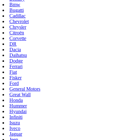
Bmw
Bugatti
Cadillac
Chevrolet
Chrysler
Citroën
Corvette
DR
Dacia
Daihatsu
Dodge
Ferrari
Fiat
Fisker
Ford
General Motors
Great Wall
Honda
Hummer
Hyundai
Infiniti
Isuzu
Iveco
Jaguar
Jeep