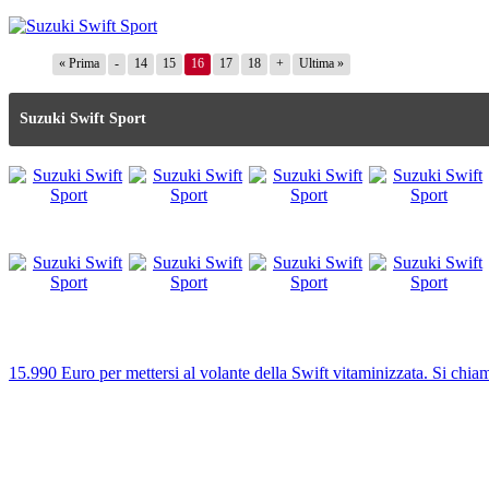
« Prima
-
14
15
16
17
18
+
Ultima »
Suzuki Swift Sport
15.990 Euro per mettersi al volante della Swift vitaminizzata. Si chiam