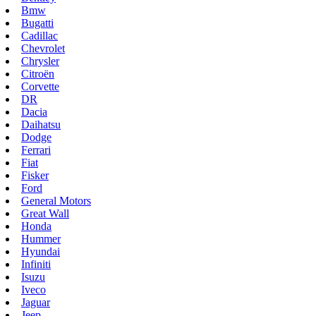
Bmw
Bugatti
Cadillac
Chevrolet
Chrysler
Citroën
Corvette
DR
Dacia
Daihatsu
Dodge
Ferrari
Fiat
Fisker
Ford
General Motors
Great Wall
Honda
Hummer
Hyundai
Infiniti
Isuzu
Iveco
Jaguar
Jeep