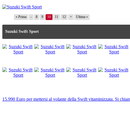
« Prima
-
8
9
10
11
12
+
Ultima »
Suzuki Swift Sport
15.990 Euro per mettersi al volante della Swift vitaminizzata. Si chiam