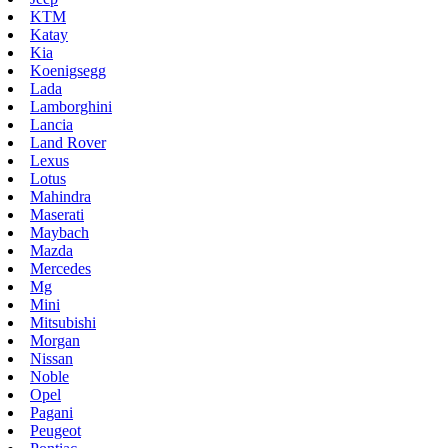
KTM
Katay
Kia
Koenigsegg
Lada
Lamborghini
Lancia
Land Rover
Lexus
Lotus
Mahindra
Maserati
Maybach
Mazda
Mercedes
Mg
Mini
Mitsubishi
Morgan
Nissan
Noble
Opel
Pagani
Peugeot