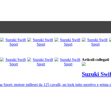
Articoli collegati
Suzuki Swif
a Sport: motore millesei da 125 cavalli, un look tutto sportivo e grinta