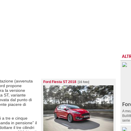
018
ova sportiva americana, velocissima e ancora piÃ¹ piacevole
ALTR
tazione (avvenuta
Ford Fiesta ST 2018
[16 foto]
Ford propone
ra la versione
ta ST, variante
novata dal punto di
For
ente piacere di
A mez
Bulli
 a tre e cinque
serie
nda in pensione” il
ttare il tre cilindri