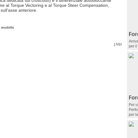
ca dedicata sul cruscotto) e il differenziale autobloccante
me al Torque Vectoring e al Torque Steer Compensation,
ull’asse anteriore.
 modello
For
Arriv
|
Altri
per i
For
Per u
Perfo
per l