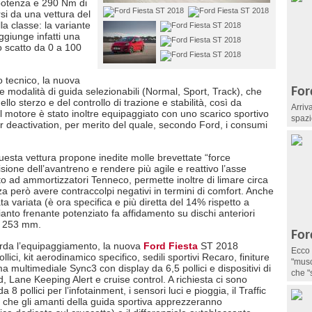
 potenza e 290 Nm di
i da una vettura del
a classe: la variante
aggiunge infatti una
 scatto da 0 a 100
o tecnico, la nuova
For
e modalità di guida selezionabili (Normal, Sport, Track), che
lo sterzo e del controllo di trazione e stabilità, così da
Arriv
Il motore è stato inoltre equipaggiato con uno scarico sportivo
spazi
der deactivation, per merito del quale, secondo Ford, i consumi
 questa vettura propone inedite molle brevettate “force
isione dell’avantreno e rendere più agile e reattivo l’asse
to ad ammortizzatori Tenneco, permette inoltre di limare circa
za però avere contraccolpi negativi in termini di comfort. Anche
ata variata (è ora specifica e più diretta del 14% rispetto a
ianto frenante potenziato fa affidamento su dischi anteriori
da 253 mm.
For
rda l’equipaggiamento, la nuova
Ford Fiesta
ST 2018
Ecco 
lici, kit aerodinamico specifico, sedili sportivi Recaro, finiture
"musc
 multimediale Sync3 con display da 6,5 pollici e dispositivi di
che "
, Lane Keeping Alert e cruise control. A richiesta ci sono
 8 pollici per l’infotainment, i sensori luci e pioggia, il Traffic
che gli amanti della guida sportiva apprezzeranno