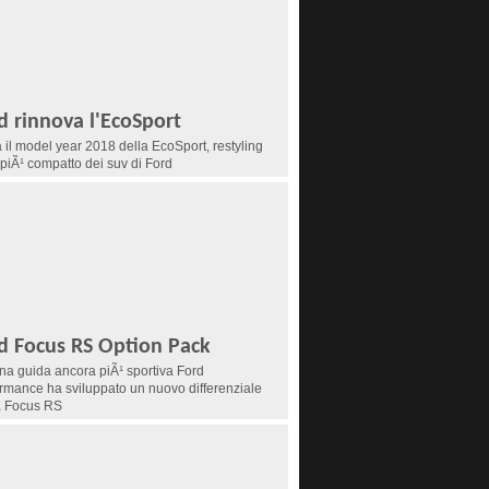
d rinnova l'EcoSport
a il model year 2018 della EcoSport, restyling
l piÃ¹ compatto dei suv di Ford
d Focus RS Option Pack
na guida ancora piÃ¹ sportiva Ford
rmance ha sviluppato un nuovo differenziale
a Focus RS