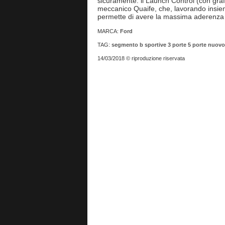
sicuramente: il Launch Control (con grafi
meccanico Quaife, che, lavorando insie
permette di avere la massima aderenza s
MARCA:
Ford
TAG:
segmento b
sportive
3 porte
5 porte
nuovo
14/03/2018 © riproduzione riservata