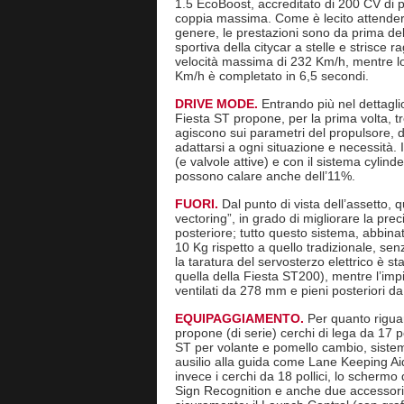
1.5 EcoBoost, accreditato di 200 CV di
coppia massima. Come è lecito attenders
genere, le prestazioni sono da prima dell
sportiva della citycar a stelle e strisce r
velocità massima di 232 Km/h, mentre lo
Km/h è completato in 6,5 secondi.
DRIVE MODE.
Entrando più nel dettagli
Fiesta ST propone, per la prima volta, tr
agiscono sui parametri del propulsore, del
adattarsi a ogni situazione e necessità. 
(e valvole attive) e con il sistema cylin
possono calare anche dell’11%.
FUORI.
Dal punto di vista dell’assetto,
vectoring”, in grado di migliorare la prec
posteriore; tutto questo sistema, abbina
10 Kg rispetto a quello tradizionale, sen
la taratura del servosterzo elettrico è st
quella della Fiesta ST200), mentre l’imp
ventilati da 278 mm e pieni posteriori 
EQUIPAGGIAMENTO.
Per quanto rigua
propone (di serie) cerchi di lega da 17 pol
ST per volante e pomello cambio, sistema
ausilio alla guida come Lane Keeping Aid
invece i cerchi da 18 pollici, lo schermo da
Sign Recognition e anche due accessori 