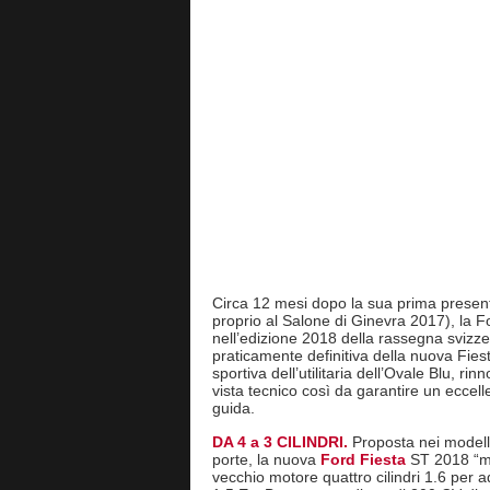
Home
Auto
Novità
Ford Fiesta ST 2
Novità
Ford Fiesta ST 2018
Svelata al Salone di Ginevra 2018 la nu
da guidare
@
14/03/2018
Redazione
Circa 12 mesi dopo la sua prima presen
proprio al Salone di Ginevra 2017), la 
nell’edizione 2018 della rassegna svizze
praticamente definitiva della nuova Fies
sportiva dell’utilitaria dell’Ovale Blu, rin
vista tecnico così da garantire un eccell
guida.
DA 4 a 3 CILINDRI.
Proposta nei modelli
porte, la nuova
Ford Fiesta
ST 2018 “ma
vecchio motore quattro cilindri 1.6 per ado