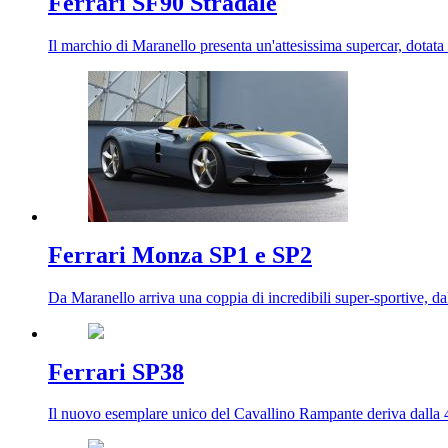
Ferrari SF90 Stradale
Il marchio di Maranello presenta un'attesissima supercar, dotata
Ferrari Monza SP1 e SP2
Da Maranello arriva una coppia di incredibili super-sportive, d
Ferrari SP38
Il nuovo esemplare unico del Cavallino Rampante deriva dalla 4