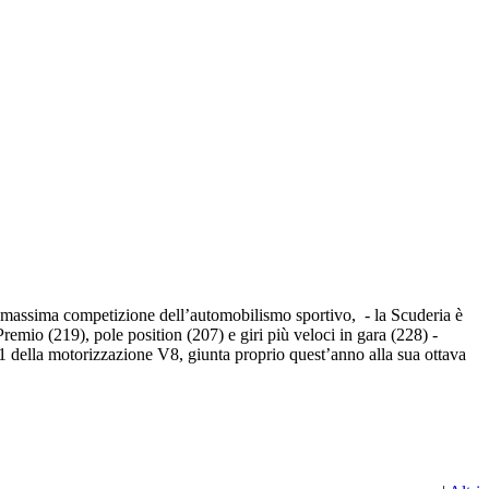
 massima competizione dell’automobilismo sportivo, - la Scuderia è
n Premio (219), pole position (207) e giri più veloci in gara (228) -
a 1 della motorizzazione V8, giunta proprio quest’anno alla sua ottava