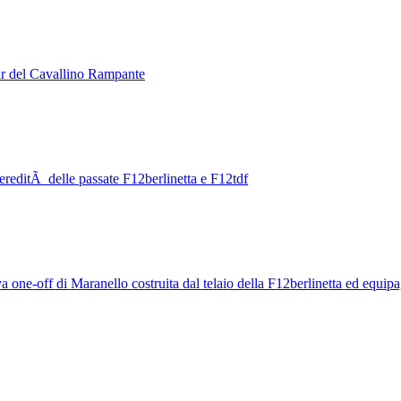
car del Cavallino Rampante
ereditÃ delle passate F12berlinetta e F12tdf
ova one-off di Maranello costruita dal telaio della F12berlinetta ed equip