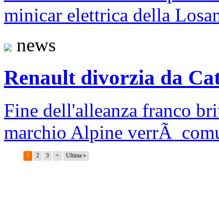
minicar elettrica della Losa
news
Renault divorzia da C
Fine dell'alleanza franco bri
marchio Alpine verrÃ comu
1
2
3
+
Ultima »