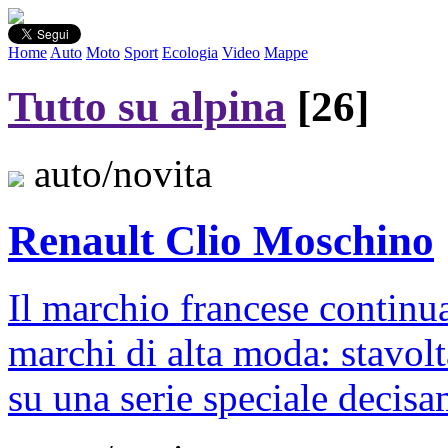
Home
Auto
Moto
Sport
Ecologia
Video
Mappe
Tutto su alpina
[26]
auto/novita
Renault Clio Moschino
Il marchio francese continu
marchi di alta moda: stavol
su una serie speciale decisa